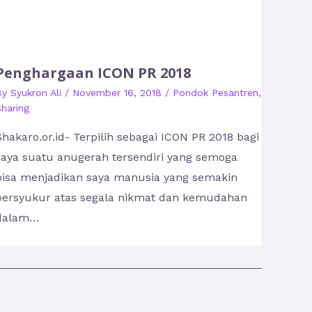
Penghargaan ICON PR 2018
By
Syukron Ali
/
November 16, 2018
/
Pondok Pesantren
,
haring
Shakaro.or.id- Terpilih sebagai ICON PR 2018 bagi
saya suatu anugerah tersendiri yang semoga
bisa menjadikan saya manusia yang semakin
bersyukur atas segala nikmat dan kemudahan
dalam…