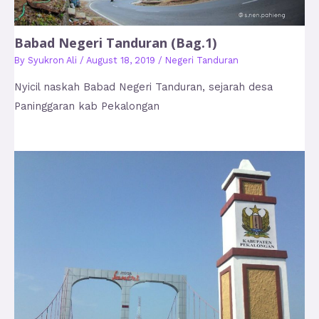
Babad Negeri Tanduran (Bag.1)
By
Syukron Ali
/
August 18, 2019
/
Negeri Tanduran
Nyicil naskah Babad Negeri Tanduran, sejarah desa
Paninggaran kab Pekalongan